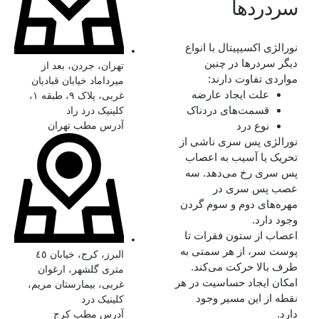
سردردها
نورالژی اکسیپیتال با انواع
دیگر سردرها در چنین
تهران، جردن، بعد از
مواردی تفاوت دارند:
میرداماد خیابان قبادیان
علت ایجاد عارضه
غربی، پلاک ۹، طبقه ۱،
قسمت‌های دردناک
کلینیک درد راد
آدرس مطب تهران
نوع درد
نورالژی پس سری ناشی از
تحریک یا آسیب به اعصاب
پس سری رخ می‌دهد. سه
عصب پس سری در
مهر‌ه‌های دوم و سوم گردن
وجود دارد.
اعصاب از ستون فقرات تا
پوست سر، از هر سمتی به
البرز، کرج، خیابان ٤٥
طرف بالا حرکت می‌کند.
متری گلشهر، ارغوان
امکان ایجاد حساسیت در هر
غربی، بیمارستان مریم،
نقطه از این مسیر وجود
کلینیک درد
دارد.
آدرس مطب کرج