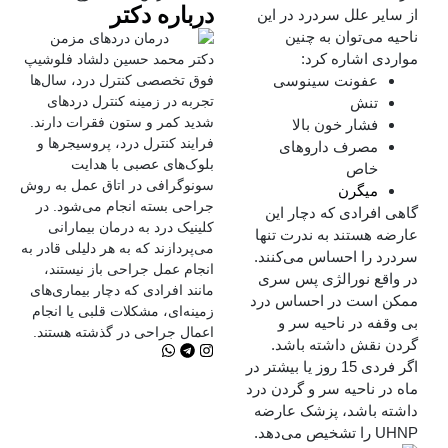
درباره دکتر
از سایر علل سردرد در این
ناحیه می‌توان به چنین
مواردی اشاره کرد:
دکتر محمد حسین دلشاد فلوشیپ
عفونت سینوسی
فوق تخصصی کنترل درد، سال‌ها
تجربه در زمینه کنترل دردهای
تنش
شدید کمر و ستون فقرات دارند.
فشار خون بالا
فرایند کنترل درد، پروسیجرها و
مصرف داروهای
بلوک‌های عصبی با هدایت
خاص
سونوگرافی در اتاق عمل به روش
میگرن
جراحی بسته انجام می‌شود. در
گاهی افرادی که دچار این
کلینیک درد به درمان‌ بیمارانی
عارضه هستند به ندرت تنها
می‌پردازند که به هر دلیلی قادر به
سردرد را احساس می‌کنند.
انجام عمل جراحی باز نیستند،
در واقع نورالژی پس سری
مانند افرادی که دچار بیماری‌های
ممکن است در احساس درد
زمینه‌ای، مشکلات قلبی یا انجام
بی وقفه در ناحیه سر و
اعمال جراحی در گذشته هستند.
گردن نقش داشته باشد.
اگر فردی 15 روز یا بیشتر در
ماه در ناحیه سر و گردن درد
داشته باشد، پزشک عارضه
UHNP را تشخیص می‌دهد.