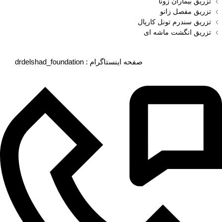
تزریق بیماران زونا
تزریق مفصل زانو
تزریق سندرم تونل کارپال
تزریق انگشت ماشه‌ ای
drdelshad_foundation : صفحه اینستاگرام