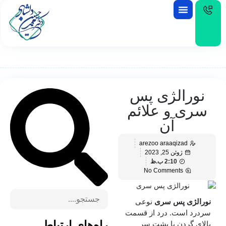
EN
نورالژی پس
سری و علائم
آن
arezoo araaqizad
ژوئن 25, 2023
2:10 ب.ظ
No Comments
نورالژی پس سری
نوعی
سردرد است. درد از قسمت
راه‌های ارتباط
بالای گردن یا پشت سر