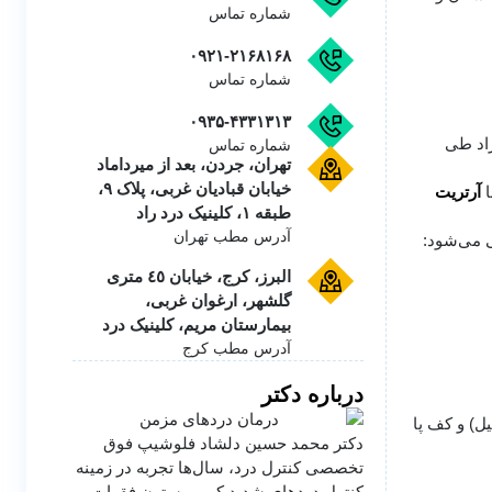
شماره تماس
۰۹۲۱-۲۱۶۸۱۶۸
شماره تماس
۰۹۳۵-۴۳۳۱۳۱۳
راد طی
شماره تماس
تهران، جردن، بعد از میرداماد
خیابان قبادیان غربی، پلاک ۹،
ا
آرتریت
طبقه ۱، کلینیک درد راد
آدرس مطب تهران
 می‌شود:
البرز، کرج، خیابان ٤٥ متری
گلشهر، ارغوان غربی،
بیمارستان مریم، کلینیک درد
آدرس مطب کرج
درباره دکتر
ل) و کف پا
دکتر محمد حسین دلشاد فلوشیپ فوق
تخصصی کنترل درد، سال‌ها تجربه در زمینه
کنترل دردهای شدید کمر و ستون فقرات