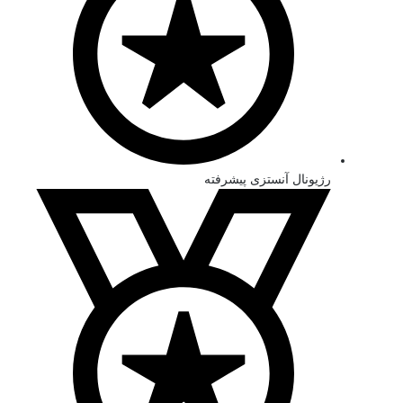
رژیونال آنستزی پیشرفته