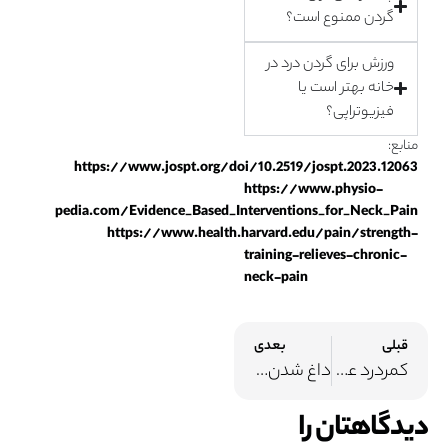
گردن ممنوع است؟
ورزش برای گردن درد در
خانه بهتر است یا
فیزیوتراپی؟
منابع:
https://www.jospt.org/doi/10.2519/jospt.2023.12063
https://www.physio-
pedia.com/Evidence_Based_Interventions_for_Neck_Pain
https://www.health.harvard.edu/pain/strength-
training-relieves-chronic-
neck-pain
قبلی
بعدی
کمردرد عصبی چیست؟ علل، علائم و روش‌های درمان خانگی و پزشکی
داغ شدن کف پا: علت‌ها، نشانه‌ها و درمان‌های علمی و خانگی
دیدگاهتان را