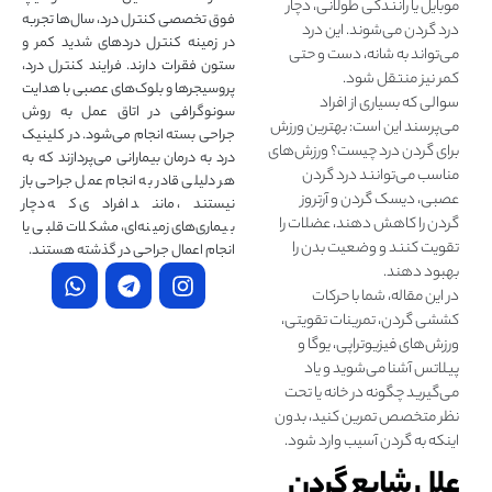
موبایل یا رانندگی طولانی، دچار
فوق تخصصی کنترل درد، سال‌ها تجربه
درد گردن می‌شوند. این درد
در زمینه کنترل دردهای شدید کمر و
می‌تواند به شانه، دست و حتی
ستون فقرات دارند. فرایند کنترل درد،
کمر نیز منتقل شود.
پروسیجرها و بلوک‌های عصبی با هدایت
سوالی که بسیاری از افراد
سونوگرافی در اتاق عمل به روش
می‌پرسند این است: بهترین ورزش
جراحی بسته انجام می‌شود. در کلینیک
برای گردن درد چیست؟ ورزش‌های
درد به درمان‌ بیمارانی می‌پردازند که به
مناسب می‌توانند درد گردن
هر دلیلی قادر به انجام عمل جراحی باز
عصبی، دیسک گردن و آرتروز
نیستند، مانند افرادی که دچار
گردن را کاهش دهند، عضلات را
بیماری‌های زمینه‌ای، مشکلات قلبی یا
تقویت کنند و وضعیت بدن را
انجام اعمال جراحی در گذشته هستند.
بهبود دهند.
در این مقاله، شما با حرکات
کششی گردن، تمرینات تقویتی،
ورزش‌های فیزیوتراپی، یوگا و
پيلاتس آشنا می‌شوید و یاد
می‌گیرید چگونه در خانه یا تحت
نظر متخصص تمرین کنید، بدون
اینکه به گردن آسیب وارد شود.
علل شایع گردن