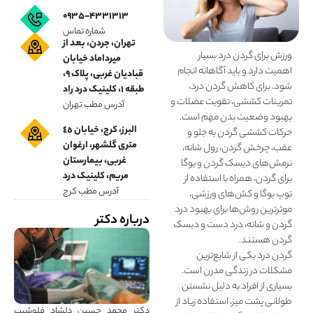
۰۹۳۵-۴۳۳۱۳۱۳
شماره تماس
تهران، جردن، بعد از
ورزش برای گردن درد بسیار
میرداماد خیابان
اهمیت دارد و باید آگاهانه انجام
قبادیان غربی، پلاک ۹،
شود. برای کاهش گردن درد،
طبقه ۱، کلینیک درد راد
تمرینات کششی، تقویت عضلات و
آدرس مطب تهران
بهبود وضعیت بدن مهم است.
البرز، کرج، خیابان ٤٥
حرکات کششی گردن به جلو و
متری گلشهر، ارغوان
عقب، چرخش گردن، رول شانه،
غربی، بیمارستان
نرمش‌های دیسک گردن و یوگا
مریم، کلینیک درد
برای گردن، همراه با استفاده از
آدرس مطب کرج
توپ یوگا و کش‌های ورزشی،
موثرترین روش‌ها برای بهبود درد
درباره دکتر
گردن و شانه، درد دست و دیسک
گردن هستند.
گردن درد یکی از شایع‌ترین
مشکلات در زندگی مدرن است.
بسیاری از افراد به دلیل نشستن
طولانی پشت میز، استفاده زیاد از
دکتر محمد حسین دلشاد فلوشیپ