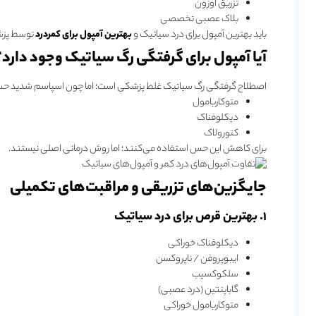
تزریق اوزون
بلاک عصبی تخصصی
باید بهترین آمپول برای درد سیاتیک و
بهترین آمپول برای کمردرد
توسط پزش
آیا آمپول برای گرفتگی رگ سیاتیک وجود دارد؟
اصطلاح گرفتگی رگ سیاتیک غلط پزشکی است؛ اما چون اسپاسم شدید حس گ
متوکاربامول
دیکلوفناک
کتورولاک
برای کاهش این حس استفاده می‌کنند؛ اما روش درمانی اصلی نیستند.
جایگزین‌های تزریقی و مراقبت‌های تکمیلی
۱. بهترین قرص برای درد سیاتیک
دیکلوفناک خوراکی
ایبوپروفن / ناپروکسن
سلکوکسیب
گاباپنتین (درد عصبی)
متوکاربامول خوراکی