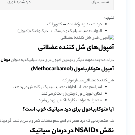
مناسب برای
درد شدید فوری
نتیجه:
درد شدید و تیرکشنده → کتورولاک
التهاب عصب سیاتیک و دیسک → دیکلوفناک (آمیول)
آمپول‌های شل‌ کننده عضلانی
در ادامه چند نمونه دیگر از بهترین آمپول برای درد سیاتیک به عنوان
درمان 
آمپول متوکاربامول (Methocarbamol)
شل‌ کننده عضلانی بسیار موثر که:
اسپاسم عضلات اطراف عصب سیاتیک را کاهش می‌دهد.
تکان خوردن و راه رفتن را راحت‌تر می‌کند.
معمولا همراه دیکلوفناک تزریق می‌شود.
آیا متوکاربامول برای درد سیاتیک خوب است؟
بله، فقط زمانی که درد همراه با اسپاسم عضلات کمر و باسن باشد. اگر درد
نقش NSAIDs در درمان سیاتیک