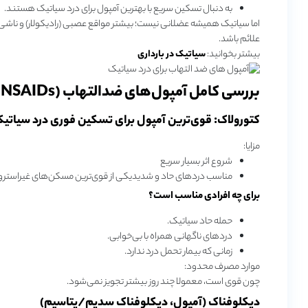
به دنبال تسکین سریع با بهترین آمپول برای درد سیاتیک هستند.
اما سیاتیک همیشه عضلانی نیست؛ بیشتر مواقع عصبی (رادیکولار) و ناشی
علائم باشد.
بیشتر بخوانید:
سیاتیک در بارداری
بررسی کامل آمپول‌های ضدالتهاب (NSAIDs)
کتورولاک: قوی‌ترین آمپول برای تسکین فوری درد سیاتی
مزایا:
شروع اثر بسیار سریع
مناسب دردهای حاد و شدیدیکی از قوی‌ترین مسکن‌های غیراسترو
برای چه افرادی مناسب است؟
حمله حاد سیاتیک.
دردهای ناگهانی همراه با بی‌خوابی.
زمانی که بیمار تحمل درد ندارد.
موارد مصرف محدود:
چون قوی است، معمولا چند روز بیشتر تجویز نمی‌شود.
دیکلوفناک (آمپول، دیکلوفناک سدیم/پتاسیم)