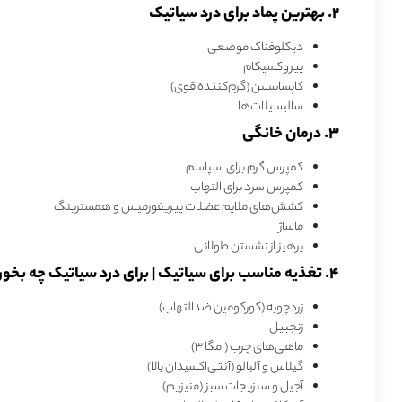
۲. بهترین پماد برای درد سیاتیک
دیکلوفناک موضعی
پیروکسیکام
کاپسایسین (گرم‌کننده قوی)
سالیسیلات‌ها
۳. درمان خانگی
کمپرس گرم برای اسپاسم
کمپرس سرد برای التهاب
کشش‌های ملایم عضلات پیریفورمیس و همسترینگ
ماساژ
پرهیز از نشستن طولانی
۴. تغذیه مناسب برای سیاتیک | برای درد سیاتیک چه بخوریم؟
زردچوبه (کورکومین ضدالتهاب)
زنجبیل
ماهی‌های چرب (امگا ۳)
گیلاس و آلبالو (آنتی‌اکسیدان بالا)
آجیل و سبزیجات سبز (منیزیم)