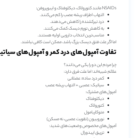
NSAIDs مانند کتورولاک، دیکلوفناک و ایبوپروفن:
التهاب اطراف ریشه عصب را کم می‌کنند.
درد تیرکشنده را کاهش می‌دهند.
به کاهش تورم دیسک کمک می‌کنند.
مناسب‌ترین انتخاب دارویی اولیه هستند.
اما اگر علت فتق دیسک بزرگ باشد، ممکن است کافی نباشند.
تفاوت آمپول‌های درد کمر و آمپول‌های سیات
چرا مردم این دو را یکی می‌دانند؟
علائم شبیه‌اند؛ اما علت فرق دارد:
کمر درد ساده: عضلانی
سیاتیک: عصبی + التهاب ریشه عصب
آمپول‌های مشترک:
دیکلوفناک
کتورولاک
متوکاربامول
نوروبیون (تقویت عصبی، نه مسکن)
آمپول‌های مخصوص وضعیت‌های شدید:
تزریق اپیدورال