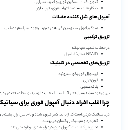
کتورولاک → تسکین فوری و قدرت بسیار بالا
دیکلوفناک → ضدالتهاب قوی، اثر پایدارتر
آمپول‌های شل‌ کننده عضلات
متوکاربامول → بهترین گزینه در صورت وجود اسپاسم عضلانی
تزریق ترکیبی
در حملات شدید سیاتیک:
NSAID + متوکاربامول
تزریق‌های تخصصی در کلینیک
اپیدورال کورتیکواستروئید
ازون‌ تراپی
بلاک عصبی
تزریق خودسرانه بسیار خطرناک است؛ انتخاب دارو باید توسط متخصص درد
چرا اغلب افراد دنبال آمپول فوری برای سیات
درد سیاتیک دردی است که از ناحیه کمر شروع شده و به باسن، ران، پشت پا و
کمر درد و سیاتیک را یکسان می‌بینند.
تصور می‌کنند یک آمپول قوی درد را ریشه‌ای برطرف می‌کند.