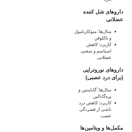
داروهای شل‌ کننده
عضلانی
مثال‌ها: متوکاربامول
و باکلوفن
کاربرد: کاهش
اسپاسم و سفتی
عضلانی
داروهای نوروتراپی
(برای درد عصبی)
مثال‌ها: گاباپنتین و
پره‌گابالین
کاربرد: کاهش درد
ناشی از فشردگی
عصب
مکمل‌ها و ویتامین‌ها