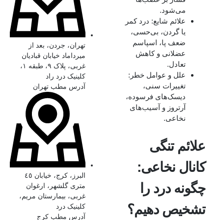
می‌شود.
علائم شایع: درد کمر
یا گردن، بی‌حسی،
ضعف پا، اسپاسم
تهران، جردن، بعد از
عضلانی و کاهش
میرداماد خیابان قبادیان
تعادل.
غربی، پلاک ۹، طبقه ۱،
علل و عوامل خطر:
کلینیک درد راد
تغییرات سنی،
آدرس مطب تهران
دیسک‌های فرسوده،
آرتروز و آسیب‌های
نخاعی.
علائم تنگی
کانال نخاعی:
البرز، کرج، خیابان ٤٥
چگونه درد را
متری گلشهر، ارغوان
غربی، بیمارستان مریم،
تشخیص دهیم؟
کلینیک درد
آدرس مطب کرج