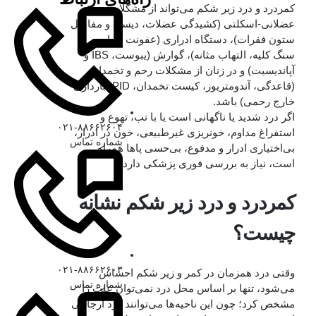
کمردرد و درد زیر شکم می‌تواند از مشکلات
عضلانی-اسکلتی (کشیدگی عضلات، دیسک و مفاصل
ستون فقرات)، دستگاه ادراری (عفونت ادراری،
سنگ کلیه، التهاب مثانه)، گوارش (یبوست، IBS و
آپاندیسیت) و در زنان از مشکلات رحم و تخمدان
(قاعدگی، آندومتریوز، کیست تخمدان، PID، بارداری
خارج رحمی) باشد.
اگر درد شدید یا ناگهانی است یا با تب، تهوع و
۰۲۱-۸۸۶۶۲۶۰۴
استفراغ مداوم، خونریزی غیرطبیعی، خون در ادرار،
شماره تماس
بی‌اختیاری ادرار و مدفوع، بی‌حسی پاها همراه
است، نیاز به بررسی فوری پزشکی دارد.
کمردرد و درد زیر شکم نشانه
چیست؟
۰۲۱-۸۸۶۶۲۶۰۳
وقتی درد همزمان در کمر و زیر شکم احساس
شماره تماس
می‌شود، تنها بر اساس محل درد نمی‌توان علت را
مشخص کرد؛ چون این ناحیه‌ها می‌توانند درد ارجاعی