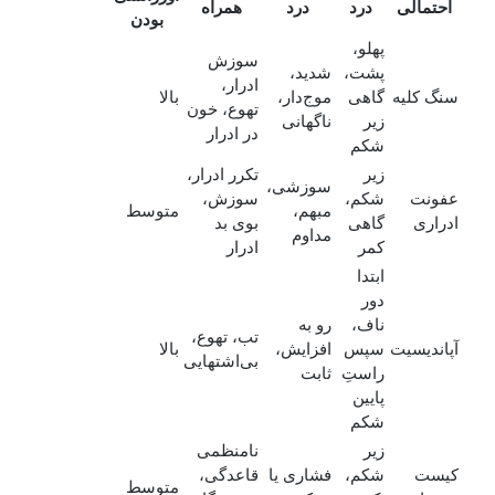
احتمالی
درد
درد
همراه
بودن
پهلو،
سوزش
پشت،
شدید،
ادرار،
سنگ کلیه
گاهی
موج‌دار،
بالا
تهوع، خون
زیر
ناگهانی
در ادرار
شکم
زیر
تکرر ادرار،
سوزشی،
عفونت
شکم،
سوزش،
مبهم،
متوسط
ادراری
گاهی
بوی بد
مداوم
کمر
ادرار
ابتدا
دور
ناف،
رو به
تب، تهوع،
آپاندیسیت
سپس
افزایش،
بالا
بی‌اشتهایی
راستِ
ثابت
پایین
شکم
زیر
نامنظمی
کیست
شکم،
فشاری یا
قاعدگی،
متوسط