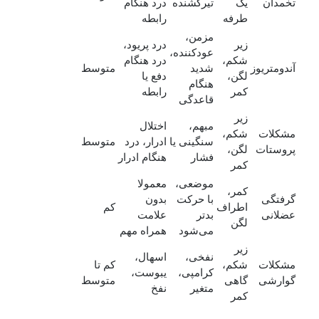
تخمدان
یک‌
تیرکشنده
درد هنگام
طرفه
رابطه
مزمن،
زیر
درد پریود،
عودکننده،
شکم،
درد هنگام
آندومتریوز
شدید
متوسط
لگن،
دفع یا
هنگام
کمر
رابطه
قاعدگی
زیر
مبهم،
اختلال
مشکلات
شکم،
سنگینی یا
ادرار، درد
متوسط
پروستات
لگن،
فشار
هنگام ادرار
کمر
موضعی،
معمولا
کمر،
گرفتگی
با حرکت
بدون
اطراف
کم
عضلانی
بدتر
علامت
لگن
می‌شود
همراه مهم
زیر
نفخی،
اسهال،
مشکلات
شکم،
کم تا
کرامپی،
یبوست،
گوارشی
گاهی
متوسط
متغیر
نفخ
کمر