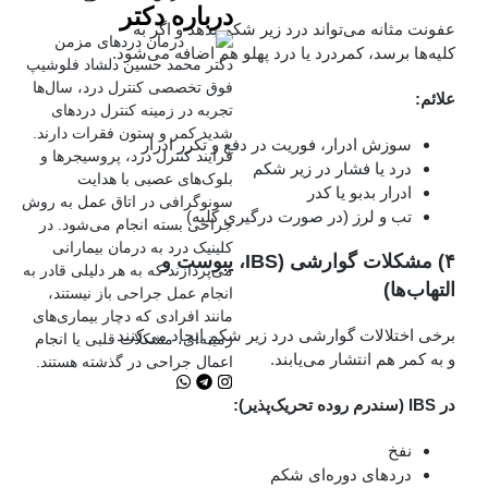
درباره دکتر
عفونت مثانه می‌تواند درد زیر شکم بدهد و اگر به
کلیه‌ها برسد، کمردرد یا درد پهلو هم اضافه می‌شود.
دکتر محمد حسین دلشاد فلوشیپ
فوق تخصصی کنترل درد، سال‌ها
علائم:
تجربه در زمینه کنترل دردهای
شدید کمر و ستون فقرات دارند.
سوزش ادرار، فوریت در دفع و تکرر ادرار
فرایند کنترل درد، پروسیجرها و
درد یا فشار در زیر شکم
بلوک‌های عصبی با هدایت
ادرار بدبو یا کدر
سونوگرافی در اتاق عمل به روش
تب و لرز (در صورت درگیری کلیه)
جراحی بسته انجام می‌شود. در
کلینیک درد به درمان‌ بیمارانی
۴) مشکلات گوارشی (IBS، یبوست و
می‌پردازند که به هر دلیلی قادر به
التهاب‌ها)
انجام عمل جراحی باز نیستند،
مانند افرادی که دچار بیماری‌های
برخی اختلالات گوارشی درد زیر شکم ایجاد می‌کنند
زمینه‌ای، مشکلات قلبی یا انجام
و به کمر هم انتشار می‌یابند.
اعمال جراحی در گذشته هستند.
در IBS (سندرم روده تحریک‌پذیر):
نفخ
دردهای دوره‌ای شکم