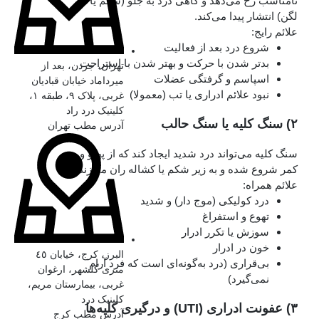
نامناسب رخ می‌دهد و گاهی درد به جلو (شکم یا
لگن) انتشار پیدا می‌کند.
علائم رایج:
شروع درد بعد از فعالیت
بدتر شدن با حرکت و بهتر شدن با استراحت
تهران، جردن، بعد از
اسپاسم و گرفتگی عضلات
میرداماد خیابان قبادیان
نبود علائم ادراری یا تب (معمولا)
غربی، پلاک ۹، طبقه ۱،
کلینیک درد راد
۲) سنگ کلیه یا سنگ حالب
آدرس مطب تهران
سنگ کلیه می‌تواند درد شدید ایجاد کند که از پهلو و
کمر شروع شده و به زیر شکم یا کشاله ران می‌زند.
علائم همراه:
درد کولیکی (موج‌ دار) و شدید
تهوع و استفراغ
سوزش یا تکرر ادرار
خون در ادرار
البرز، کرج، خیابان ٤٥
بی‌قراری (درد به‌گونه‌ای است که فرد آرام
متری گلشهر، ارغوان
نمی‌گیرد)
غربی، بیمارستان مریم،
کلینیک درد
۳) عفونت ادراری (UTI) و درگیری کلیه‌ها
آدرس مطب کرج