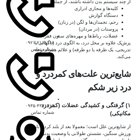
از چند سیستم بدن داشته باشند، از جمله:
کلیه‌ها و مجاری ادراری
دستگاه گوارش
رحم، تخمدان‌ها و لگن (در زنان)
پروستات (در مردان)
عضلات، رباط‌ها و مهره‌های ستون فقرات
پزشک علاوه بر محل درد، به الگوی درد (ناگهانی یا
۰۹۲۱-۲۱۶۸۱۶۸
شماره تماس
تدریجی، یک‌ طرفه یا دو طرفه) و علائم همراه توجه
می‌کند.
شایع‌ترین علت‌های کمردرد و
درد زیر شکم
۱) گرفتگی و کشیدگی عضلات (کمردرد
۰۹۳۵-۴۳۳۱۳۱۳
شماره تماس
مکانیکی)
از شایع‌ترین علل است؛ معمولا بعد از بلند کردن بار،
ورزش سنگین، نشستن طولانی یا وضعیت بدنی