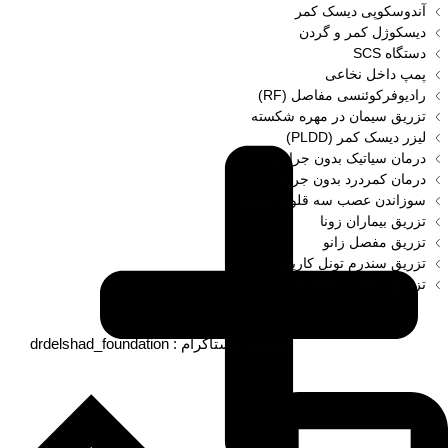
آندوسکوپی دیسک کمر
دیسکوژل کمر و گردن
دستگاه SCS
پمپ داخل نخاعی
رادیوفرکوئنسی مفاصل (RF)
تزریق سیمان در مهره شکسته
لیزر دیسک کمر (PLDD)
درمان سیاتیک بدون جراحی
درمان کمردرد بدون جراحی
سوزاندن عصب سه قلوی صورت
تزریق بیماران زونا
تزریق مفصل زانو
تزریق سندرم تونل کارپال
تزریق انگشت ماشه‌ ای
drdelshad_foundation : صفحه اینستاگرام