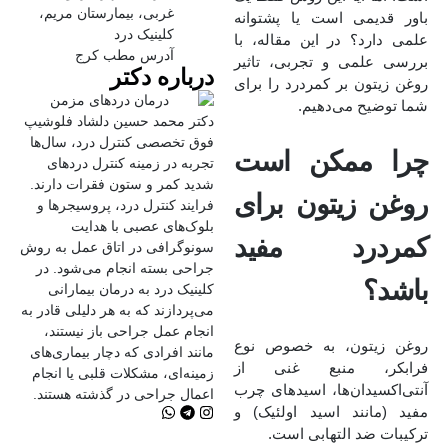
غربی، بیمارستان مریم،
باور قدیمی است یا پشتوانه
کلینیک درد
علمی دارد؟ در این مقاله، با
آدرس مطب کرج
بررسی علمی و تجربی، تاثیر
درباره دکتر
روغن زیتون بر کمردرد را برای
شما توضیح می‌دهیم.
دکتر محمد حسین دلشاد فلوشیپ
فوق تخصصی کنترل درد، سال‌ها
چرا ممکن است
تجربه در زمینه کنترل دردهای
شدید کمر و ستون فقرات دارند.
روغن زیتون برای
فرایند کنترل درد، پروسیجرها و
بلوک‌های عصبی با هدایت
کمردرد مفید
سونوگرافی در اتاق عمل به روش
جراحی بسته انجام می‌شود. در
باشد؟
کلینیک درد به درمان‌ بیمارانی
می‌پردازند که به هر دلیلی قادر به
انجام عمل جراحی باز نیستند،
روغن زیتون، به‌ خصوص نوع
مانند افرادی که دچار بیماری‌های
فرابکر، منبع غنی از
زمینه‌ای، مشکلات قلبی یا انجام
آنتی‌اکسیدان‌ها، اسیدهای چرب
اعمال جراحی در گذشته هستند.
مفید (مانند اسید اولئیک) و
ترکیبات ضد التهابی است.