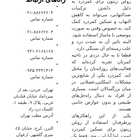
روغن زیتون برای کمردرد به
دلیل داشتن ترکیبات
۰۲۱-۸۸۶۶۲۶۰۴
ضدالتهابی، می‌تواند به کاهش
شماره تماس
التهاب و تسکین کمردرد کمک
کند، به‌ خصوص وقتی به‌ صورت
۰۲۱-۸۸۶۶۲۶۰۳
موضعی با ماساژ استفاده شود.
شماره تماس
البته تاثیر آن به شدت درد و
علت زمینه‌ای آن بستگی دارد.
۰۹۲۱-۲۱۶۸۱۶۸
قطعا تا به حال دردی در ناحیه
شماره تماس
کمرتان تجربه کرده‌اید که
فعالیت‌های روزانه‌تان را مختل
۰۹۳۵-۴۳۳۱۳۱۳
کند. کمردرد یکی از شایع‌ترین
شماره تماس
مشکلات اسکلتی‌ـ‌عضلانی در
میان بزرگسالان است. بسیاری
تهران، جردن، بعد از
از افراد به دنبال راه‌حل‌های
میرداماد خیابان قبادیان
طبیعی و بدون عوارض جانبی
غربی، پلاک ۹، طبقه ۱،
هستند.
کلینیک درد راد
یکی از این راهکارهای
آدرس مطب تهران
پرطرفدار، استفاده از روغن
البرز، کرج، خیابان ٤٥
زیتون برای تسکین کمردرد
متری گلشهر، ارغوان
است. اما آیا این روش فقط یک