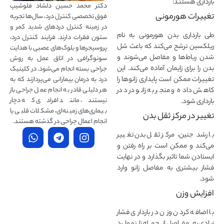
بارداری هستند:
دکتر محمد حسین دلشاد فلوشیپ
تغییرات هورمونی
فوق تخصصی کنترل درد، سال‌ها تجربه
در زمینه کنترل دردهای شدید کمر و
طی بارداری بدن هورمونی به نام
ستون فقرات دارند. فرایند کنترل درد،
ریلکسین ترشح می‌کند که باعث شل
پروسیجرها و بلوک‌های عصبی با هدایت
شدن رباط‌ها و مفاصل می‌شوند و
سونوگرافی در اتاق عمل به روش
بدن را برای زایمان آماده می‌کند. این
جراحی بسته انجام می‌شود. در کلینیک
تغییرات ممکن است پایداری زانوها را
درد به درمان‌ بیمارانی می‌پردازند که به
کاهش داده و منجر به زانو درد در
هر دلیلی قادر به انجام عمل جراحی باز
نیستند، مانند افرادی که دچار
بارداری شود.
بیماری‌های زمینه‌ای، مشکلات قلبی یا
تغییر در مرکز ثقل بدن
انجام اعمال جراحی در گذشته هستند.
با رشد جنین، مرکز ثقل بدن تغییر
می‌کند و ممکن است بر راه رفتن و
ایستادن شما تاثیر بگذارد و در نهایت
فشار بیشتری به مفاصل زانو وارد
شود.
افزایش وزن
با اضافه کردن وزن در بارداری فشار
زیادی به مفاصل از جمله زانو وارد