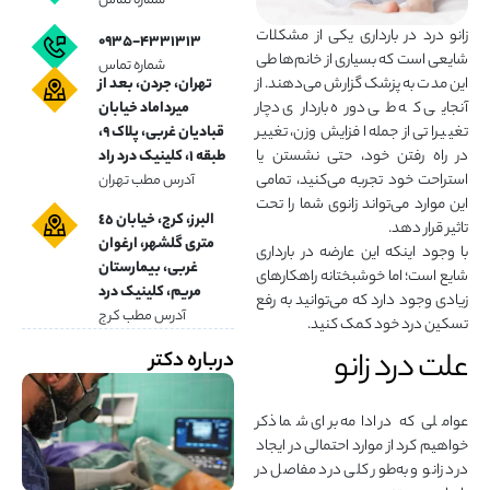
شماره تماس
زانو درد در بارداری یکی از مشکلات
۰۹۳۵-۴۳۳۱۳۱۳
شایعی است که بسیاری از خانم‌ها طی
شماره تماس
تهران، جردن، بعد از
این مدت به پزشک گزارش می‌دهند. از
میرداماد خیابان
آنجایی که طی دوره بارداری دچار
قبادیان غربی، پلاک ۹،
تغییراتی از جمله افزایش وزن، تغییر
طبقه ۱، کلینیک درد راد
در راه رفتن خود، حتی نشستن یا
استراحت خود تجربه می‌کنید، تمامی
آدرس مطب تهران
این موارد می‌تواند زانوی شما را تحت
البرز، کرج، خیابان ٤٥
تاثیر قرار دهد.
متری گلشهر، ارغوان
با وجود اینکه این عارضه در بارداری
غربی، بیمارستان
شایع است؛ اما خوشبختانه راهکارهای
مریم، کلینیک درد
زیادی وجود دارد که می‌توانید به رفع
آدرس مطب کرج
تسکین درد خود کمک کنید.
علت درد زانو
درباره دکتر
عواملی که در ادامه برای شما ذکر
خواهیم کرد از موارد احتمالی در ایجاد
درد زانو و به‌طور کلی درد مفاصل در