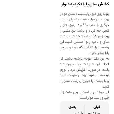
کشش ساق پا با تکیه به دیوار
رو به‌ روی دیوار بایستید، دستان خود را
روی دیوار قرار دهید. یک پا را جلو و
دیگری را عقب بگذارید. زانوی جلو را
کمی خم کرده و پاشنه پای عقبی را
روی زمین نگه دارید تا کشش در پشت
ساق و ناحیه زانو احساس کنید. این
وضعیت را ۲۰ ثانیه نگه دارید و سپس
پا را عوض کنید.
به این نکته توجه داشته باشید که
انجام این تمرینات باید بدون درد
باشد. در صورت افزایش درد یا تورم،
توصیه می‌شود ورزش را متوقف کرده
و با پزشک یا فیزیوتراپیست مشورت
کنید.
این موارد برای تسکین ورم پشت زانو
چپ و راست موثر است.
قبلی
بعدی
سندرم کتف صدا دهنده چیست
علت و درمان زانو درد در بارداری