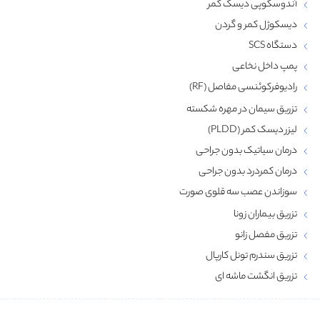
آندوسکوپی دیسک کمر
دیسکوژل کمر و گردن
دستگاه SCS
پمپ داخل نخاعی
رادیوفرکوئنسی مفاصل (RF)
تزریق سیمان در مهره شکسته
لیزر دیسک کمر (PLDD)
درمان سیاتیک بدون جراحی
درمان کمردرد بدون جراحی
سوزاندن عصب سه قلوی صورت
تزریق بیماران زونا
تزریق مفصل زانو
تزریق سندرم تونل کارپال
تزریق انگشت ماشه‌ ای