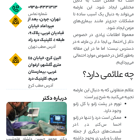
است که ممکن است به دلایل
۰۹۳۵-۴۳۳۱۳۱۳
مختلفی ایجاد شود. این عارضه
شماره تماس
می‌تواند به دنبال یک آسیب ساده تا
تهران، جردن، بعد از
مشکلات جدی‌تر مانند بیماری‌های
میرداماد خیابان
مزمن ایجاد شود.
قبادیان غربی، پلاک ۹،
معمولا اطلاعات زیادی در خصوص
طبقه ۱، کلینیک درد راد
دلایل احتمالی ایجاد این عارضه در
آدرس مطب تهران
دسترس نیست؛ اما ما در این مقاله
به‌طور کامل در خصوص موارد احتمالی
البرز، کرج، خیابان ٤٥
می‌پردازیم.
متری گلشهر، ارغوان
چه علائمی دارد؟
غربی، بیمارستان
مریم، کلینیک درد
آدرس مطب کرج
علائم متفاوتی که به دنبال این عارضه
تجربه می‌کنید به شرح زیر است:
درباره دکتر
تورم در پشت زانو یا کل زانو
وجود دارد.
ممکن است درد را تنها در زانو
احساس کنید یا در
قسمت‌های دیگری از جمله
ساق پا و پایین‌تر وجود داشته
دکتر محمد حسین دلشاد فلوشیپ