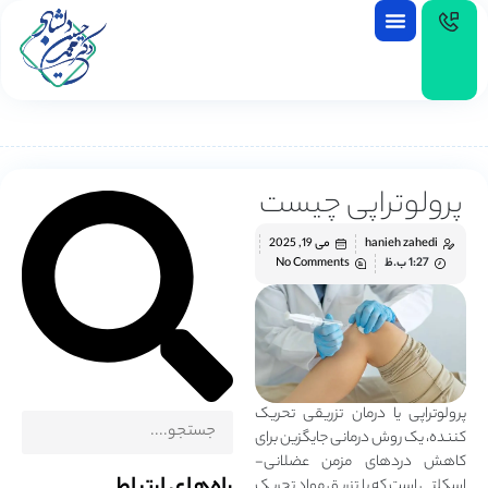
EN
پرولوتراپی چیست
hanieh zahedi
می 19, 2025
1:27 ب.ظ
No Comments
پرولوتراپی یا درمان تزریقی تحریک‌‌
کننده، یک روش درمانی جایگزین برای
کاهش دردهای مزمن عضلانی-
اسکلتی است که با تزریق مواد تحریک‌