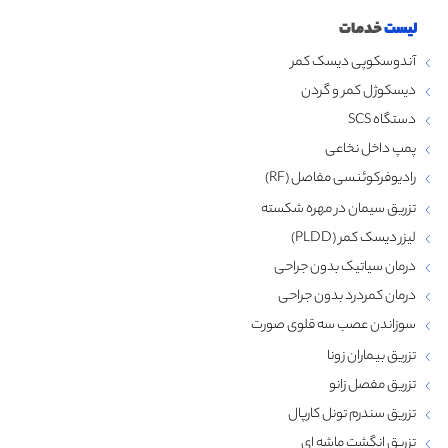
لیست
خدمات
آندوسکوپی دیسک کمر
دیسکوژل کمر و گردن
دستگاه SCS
پمپ داخل نخاعی
رادیوفرکوئنسی مفاصل (RF)
تزریق سیمان در مهره شکسته
لیزر دیسک کمر (PLDD)
درمان سیاتیک بدون جراحی
درمان کمردرد بدون جراحی
سوزاندن عصب سه قلوی صورت
تزریق بیماران زونا
تزریق مفصل زانو
تزریق سندرم تونل کارپال
تزریق انگشت ماشه‌ ای