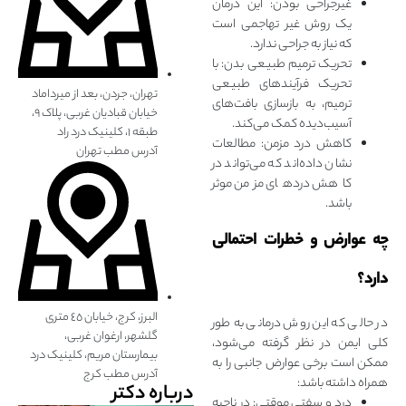
غیرجراحی بودن: این درمان
یک روش غیر تهاجمی است
که نیاز به جراحی ندارد.
تحریک ترمیم طبیعی بدن: با
تحریک فرآیندهای طبیعی
تهران، جردن، بعد از میرداماد
ترمیم، به بازسازی بافت‌های
خیابان قبادیان غربی، پلاک ۹،
آسیب‌‌دیده کمک می‌کند.
طبقه ۱، کلینیک درد راد
کاهش درد مزمن: مطالعات
آدرس مطب تهران
نشان داده‌اند که می‌تواند در
کاهش دردهای مزمن موثر
باشد.
چه عوارض و خطرات احتمالی
دارد؟
البرز، کرج، خیابان ٤٥ متری
در حالی که این روش درمانی به‌ طور
گلشهر، ارغوان غربی،
کلی ایمن در نظر گرفته می‌شود،
بیمارستان مریم، کلینیک درد
ممکن است برخی عوارض جانبی را به
آدرس مطب کرج
همراه داشته باشد:
درباره دکتر
درد و سفتی موقتی: در ناحیه