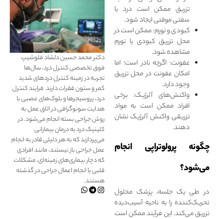
تزریق ممکن است درد یا
سفتی موقتی ایجاد شود.
کبودی و تورم: ممکن است در
محل تزریق کبودی یا تورم
مشاهده شود.
دکتر محمد حسین دلشاد فلوشیپ
عفونت: اگرچه نادر است؛ اما
فوق تخصصی کنترل درد، سال‌ها
امکان عفونت در محل تزریق
تجربه در زمینه کنترل دردهای شدید
وجود دارد.
کمر و ستون فقرات دارند. فرایند کنترل
واکنش‌های آلرژیک: برخی
درد، پروسیجرها و بلوک‌های عصبی با
افراد ممکن است به مواد
هدایت سونوگرافی در اتاق عمل به
تزریقی واکنش آلرژیک نشان
روش جراحی بسته انجام می‌شود. در
دهند.
کلینیک درد به درمان‌ بیمارانی
می‌پردازند که به هر دلیلی قادر به انجام
چگونه پرولوتراپی انجام
عمل جراحی باز نیستند، مانند افرادی
که دچار بیماری‌های زمینه‌ای، مشکلات
می‌شود؟
قلبی یا انجام اعمال جراحی در گذشته
هستند.
در طی یک جلسه، پزشک محلول
تحریک‌‌کننده را به ناحیه آسیب‌‌دیده
تزریق می‌کند. این فرآیند ممکن است