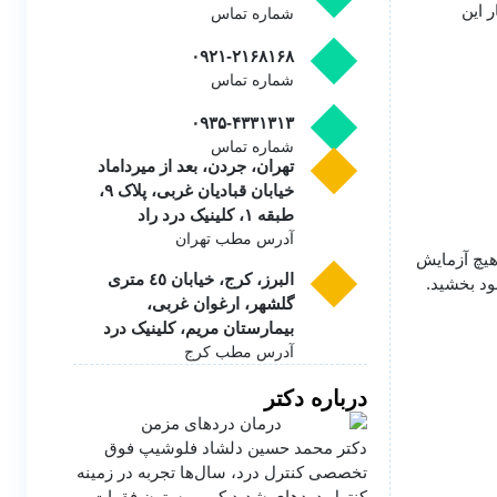
 این
شماره تماس
۰۹۲۱-۲۱۶۸۱۶۸
شماره تماس
۰۹۳۵-۴۳۳۱۳۱۳
شماره تماس
تهران، جردن، بعد از میرداماد
خیابان قبادیان غربی، پلاک ۹،
طبقه ۱، کلینیک درد راد
آدرس مطب تهران
 هیچ آزمایش
البرز، کرج، خیابان ٤٥ متری
ود بخشید.
گلشهر، ارغوان غربی،
بیمارستان مریم، کلینیک درد
آدرس مطب کرج
درباره دکتر
دکتر محمد حسین دلشاد فلوشیپ فوق
تخصصی کنترل درد، سال‌ها تجربه در زمینه
کنترل دردهای شدید کمر و ستون فقرات