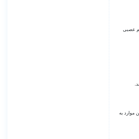
تم عصبی
د.
 موارد به