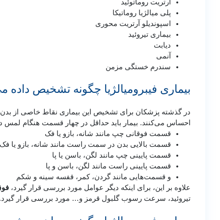
آرتریت روماتوئید
پلی میالژیا روماتیکا
اسپوندیلو آرتریت محوری
بیماری تیروئید
دیابت
آنمی
سندرم خستگی مزمن
بیماری فیبرومیالژیا چگونه تشخیص داده م
در گذشته پزشکان برای تشخیص این بیماری نقاط خاصی از بدن را 
احساس می‌کنند. بیمار باید حداقل در چهار قسمت هنگام لمس د
قسمت فوقانی چپ مانند شانه، بازو یا فک
قسمت بالایی بدن در سمت راست مانند شانه، بازو یا فک
قسمت پایینی چپ مانند لگن، باسن یا پا
قسمت پایینی راست مانند لگن، باسن و پا
و قسمت‌هایی مانند گردن، کمر، قفسه سینه و شکم
علاوه بر این، برای اینکه دیگر عوامل مورد بررسی قرار گیرد،
فوق
تیروئید، سرعت رسوب گلبول قرمز و… مورد بررسی قرار گیرد.