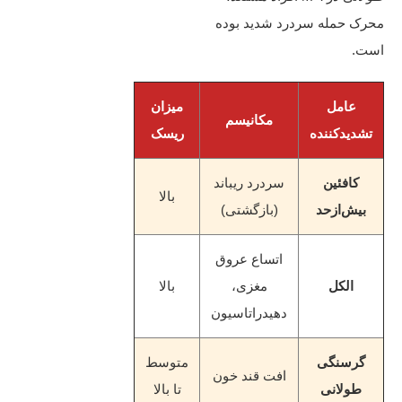
محرک حمله سردرد شدید بوده
است.
عامل
میزان
مکانیسم
تشدیدکننده
ریسک
کافئین
سردرد ریباند
بالا
بیش‌ازحد
(بازگشتی)
اتساع عروق
الکل
مغزی،
بالا
دهیدراتاسیون
گرسنگی
متوسط
افت قند خون
طولانی
تا بالا