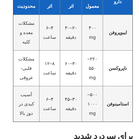
دارو
معمول
اثر
اثر
محدودیت
مشکلات
۴–۶
۲۰–۳۰
۴۰۰
ایبوپروفن
معده و
mg
دقیقه
ساعت
کلیه
۲۲۰–
مشکلات
۸–۱۲
۳۰–۶۰
ناپروکسن
۵۵۰
قلبی-
دقیقه
ساعت
mg
عروقی
۵۰۰–
آسیب
۴–۶
۳۰–۴۵
استامینوفن
۱۰۰۰
کبدی در
دقیقه
ساعت
mg
دوز بالا
برای سردرد شدید