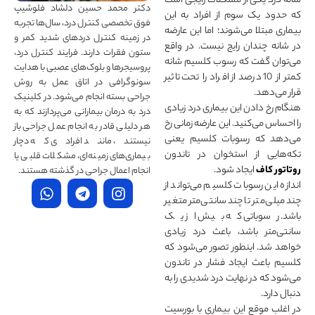
شانه درد یکی از مشکلات رایجی است
دکتر محمد حسین دلشاد فلوشیپ
که حدود یک سوم از افراد به این
فوق تخصصی کنترل درد، سال‌ها تجربه
بیماری مبتلا می‌شوند؛ اما این عارضه
در زمینه کنترل دردهای شدید کمر و
در شانه چندان رایج نیست. در واقع
ستون فقرات دارند. فرایند کنترل درد،
می‌توان گفت که رسوب کلسیم شانه
پروسیجرها و بلوک‌های عصبی با هدایت
کمتر از 10 درصد از افراد را تحت تاثیر
سونوگرافی در اتاق عمل به روش
قرار می‌دهد.
جراحی بسته انجام می‌شود. در کلینیک
هنگام رخ دادن این بیماری درد زیادی
درد به درمان‌ بیمارانی می‌پردازند که به
را احساس می‌کنید. این عارضه زمانی رخ
هر دلیلی قادر به انجام عمل جراحی باز
می‌دهد که رسوبات کلسیم یعنی
نیستند، مانند افرادی که دچار
تکه‌هایی از استخوان در تاندون
بیماری‌های زمینه‌ای، مشکلات قلبی یا
روتاتور کاف
ایجاد شود.
انجام اعمال جراحی در گذشته هستند.
اندازه این رسوبات کلسیم می‌تواند از
چند میلی‌متر تا چند سانتی‌متر متغیر
باشد. رسوباتی که بیش از یک
سانتی‌متر باشد، باعث درد زیادی
خواهد شد. اینطور تصور می‌شود که
کلسیم باعث ایجاد فشار در تاندون
می‌شود که در نهایت درد شدیدی را به
دنبال دارد.
در اغلب موقع این بیماری با بورسیت