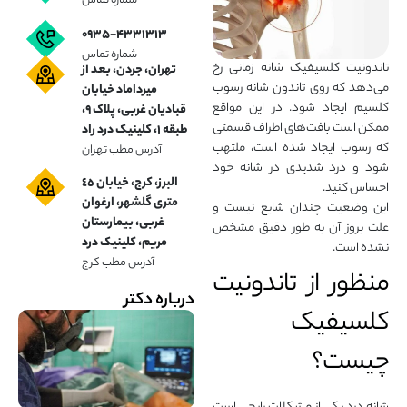
شماره تماس
۰۹۳۵-۴۳۳۱۳۱۳
شماره تماس
تاندونیت کلسیفیک شانه زمانی رخ
تهران، جردن، بعد از
می‌دهد که روی تاندون شانه رسوب
میرداماد خیابان
کلسیم ایجاد شود. در این مواقع
قبادیان غربی، پلاک ۹،
ممکن است بافت‌های اطراف قسمتی
طبقه ۱، کلینیک درد راد
که رسوب ایجاد شده است، ملتهب
آدرس مطب تهران
شود و درد شدیدی در شانه خود
البرز، کرج، خیابان ٤٥
احساس کنید.
متری گلشهر، ارغوان
این وضعیت چندان شایع نیست و
غربی، بیمارستان
علت بروز آن به طور دقیق مشخص
مریم، کلینیک درد
نشده است.
آدرس مطب کرج
منظور از تاندونیت
درباره دکتر
کلسیفیک
چیست؟