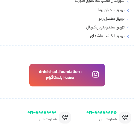
سوزاندن عصب سه قلوی صورت
تزریق بیماران زونا
تزریق مفصل زانو
تزریق سندرم تونل کارپال
تزریق انگشت ماشه‌ ای
drdelshad_foundation :
صفحه اینستاگرام
۰۲۱-۸۸۸۸۸۰۸۰
۰۲۱-۸۸۸۸۸۸۴۵
شماره تماس
شماره تماس