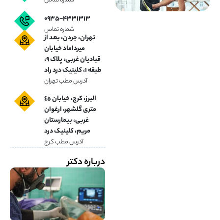
شماره تماس
۰۹۳۵-۴۳۳۱۳۱۳
شماره تماس
تهران، جردن، بعد از
میرداماد خیابان
قبادیان غربی، پلاک ۹،
طبقه ۱، کلینیک درد راد
آدرس مطب تهران
البرز، کرج، خیابان ٤٥
متری گلشهر، ارغوان
غربی، بیمارستان
مریم، کلینیک درد
آدرس مطب کرج
درباره دکتر