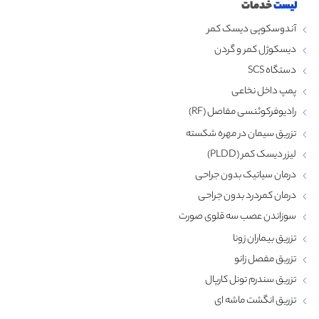
لیست
خدمات
آندوسکوپی دیسک کمر
دیسکوژل کمر و گردن
دستگاه SCS
پمپ داخل نخاعی
رادیوفرکوئنسی مفاصل (RF)
تزریق سیمان در مهره شکسته
لیزر دیسک کمر (PLDD)
درمان سیاتیک بدون جراحی
درمان کمردرد بدون جراحی
سوزاندن عصب سه قلوی صورت
تزریق بیماران زونا
تزریق مفصل زانو
تزریق سندرم تونل کارپال
تزریق انگشت ماشه‌ ای