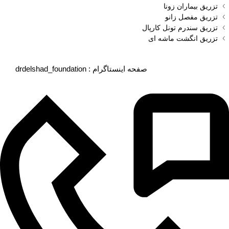
تزریق بیماران زونا
تزریق مفصل زانو
تزریق سندرم تونل کارپال
تزریق انگشت ماشه‌ ای
drdelshad_foundation : صفحه اینستاگرام