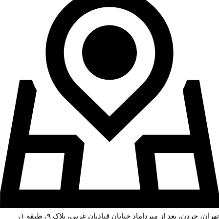
تهران، جردن، بعد از میرداماد خیابان قبادیان غربی، پلاک ۹، طبقه ۱،