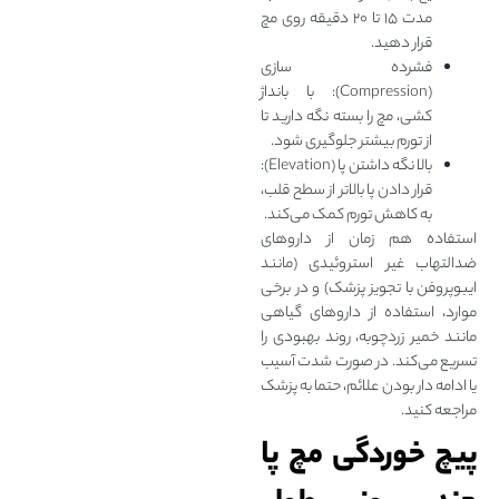
مدت ۱۵ تا ۲۰ دقیقه روی مچ
قرار دهید.
فشرده‌ سازی
(Compression): با بانداژ
کشی، مچ را بسته نگه دارید تا
از تورم بیشتر جلوگیری شود.
بالا نگه داشتن پا (Elevation):
قرار دادن پا بالاتر از سطح قلب،
به کاهش تورم کمک می‌کند.
استفاده هم زمان از داروهای
ضدالتهاب غیر استروئیدی (مانند
ایبوپروفن با تجویز پزشک) و در برخی
موارد، استفاده از داروهای گیاهی
مانند خمیر زردچوبه، روند بهبودی را
تسریع می‌کند. در صورت شدت آسیب
یا ادامه‌ دار بودن علائم، حتما به پزشک
مراجعه کنید.
پیچ خوردگی مچ پا