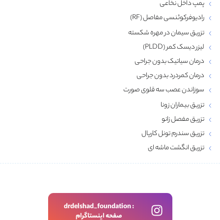
پمپ داخل نخاعی
رادیوفرکوئنسی مفاصل (RF)
تزریق سیمان در مهره شکسته
لیزر دیسک کمر (PLDD)
درمان سیاتیک بدون جراحی
درمان کمردرد بدون جراحی
سوزاندن عصب سه قلوی صورت
تزریق بیماران زونا
تزریق مفصل زانو
تزریق سندرم تونل کارپال
تزریق انگشت ماشه‌ ای
drdelshad_foundation :
صفحه اینستاگرام