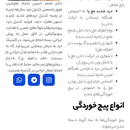
دکتر محمد حسین دلشاد فلوشیپ
رایج شامل:
فوق تخصصی کنترل درد، سال‌ها تجربه
درد شدید مچ پا
، به خصوص
در زمینه کنترل دردهای شدید کمر و
هنگام ایستادن یا حرکت
ستون فقرات دارند. فرایند کنترل درد،
دادن پا
پروسیجرها و بلوک‌های عصبی با هدایت
ورم اطراف مچ پا به دلیل تجمع
سونوگرافی در اتاق عمل به روش
مایع در ناحیه آسیب‌ دیده
جراحی بسته انجام می‌شود. در کلینیک
کبودی یا تغییر رنگ پوست در
درد به درمان‌ بیمارانی می‌پردازند که به
اطراف مچ پا
هر دلیلی قادر به انجام عمل جراحی باز
دشواری در حرکت دادن مچ پا
نیستند، مانند افرادی که دچار
یا تحمل وزن بدن روی آن
بیماری‌های زمینه‌ای، مشکلات قلبی یا
احساس درد یا ناراحتی هنگام
انجام اعمال جراحی در گذشته هستند.
لمس ناحیه آسیب‌ دیده
احساس ناپایداری یا شل بودن
مچ پا، به‌ خصوص در پیچ
خوردگی‌های شدید
انواع پیچ خوردگی
پیچ خوردگی‌ها به سه گروه دسته
بندی می‌شوند: