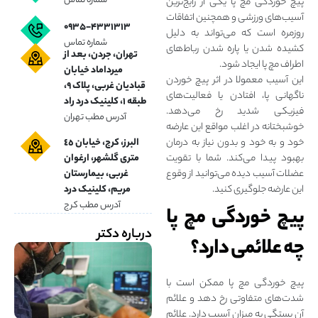
شماره تماس
پیچ خوردگی مچ پا یکی از رایج‌ترین
آسیب‌های ورزشی و همچنین اتفاقات
۰۹۳۵-۴۳۳۱۳۱۳
روزمره است که می‌تواند به دلیل
شماره تماس
کشیده شدن یا پاره شدن رباط‌های
تهران، جردن، بعد از
اطراف مچ پا ایجاد شود.
میرداماد خیابان
این آسیب معمولا در اثر پیچ خوردن
قبادیان غربی، پلاک ۹،
ناگهانی پا، افتادن یا فعالیت‌های
طبقه ۱، کلینیک درد راد
فیزیکی شدید رخ می‌دهد.
آدرس مطب تهران
خوشبختانه در اغلب مواقع این عارضه
البرز، کرج، خیابان ٤٥
خود و به خود و بدون نیاز به درمان
متری گلشهر، ارغوان
بهبود پیدا می‌کند. شما با تقویت
غربی، بیمارستان
عضلات آسیب دیده می‌توانید از وقوع
مریم، کلینیک درد
این عارضه جلوگیری کنید.
آدرس مطب کرج
پیچ خوردگی مچ پا
درباره دکتر
چه علائمی دارد؟
پیچ خوردگی مچ پا ممکن است با
شدت‌های متفاوتی رخ دهد و علائم
آن بستگی به میزان آسیب دارد. علائم