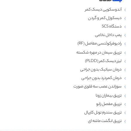
لیست
خدمات
آندوسکوپی دیسک کمر
دیسکوژل کمر و گردن
دستگاه SCS
پمپ داخل نخاعی
رادیوفرکوئنسی مفاصل (RF)
تزریق سیمان در مهره شکسته
لیزر دیسک کمر (PLDD)
درمان سیاتیک بدون جراحی
درمان کمردرد بدون جراحی
سوزاندن عصب سه قلوی صورت
تزریق بیماران زونا
تزریق مفصل زانو
تزریق سندرم تونل کارپال
تزریق انگشت ماشه‌ ای