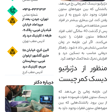
شماره تماس
دژنراتیو دیسک کمر زمانی رخ می‌دهد،
بالشتکی که بین مهره‌های ستون
۰۹۳۵-۴۳۳۱۳۱۳
فقرات وجود دارد شروع به از بین
شماره تماس
تهران، جردن، بعد از
رفتن کند، این بیماری بیشتر در افراد
میرداماد خیابان
مسن مشاهده می‌شود.
قبادیان غربی، پلاک ۹،
پس از گذشت 40 سالگی اغلب افراد
طبقه ۱، کلینیک درد راد
انحطاط ستون فقرات را تجربه
آدرس مطب تهران
می‌کنند. اگر این عارضه در زمان
مناسبی تشخیص داده شود، راهکار
البرز، کرج، خیابان ٤٥
درمانی مناسب به تسکین درد و
متری گلشهر، ارغوان
افزایش تحرک شما کمک خواهد کرد.
غربی، بیمارستان
منظور از دژنراتیو
مریم، کلینیک درد
آدرس مطب کرج
دیسک کمر چیست
درباره دکتر
این عارضه زمانی رخ می‌دهد که
دیسک ستون فقرات فرسوده شود و
از بین برود. بالشتک‌هایی که بین
مهره‌های ستون فقرات وجود دارد به