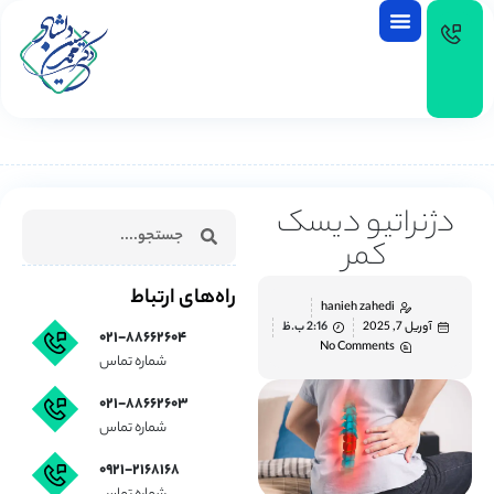
EN
دژنراتیو دیسک
کمر
راه‌های ارتباط
hanieh zahedi
آوریل 7, 2025
2:16 ب.ظ
۰۲۱-۸۸۶۶۲۶۰۴
No Comments
شماره تماس
۰۲۱-۸۸۶۶۲۶۰۳
شماره تماس
۰۹۲۱-۲۱۶۸۱۶۸