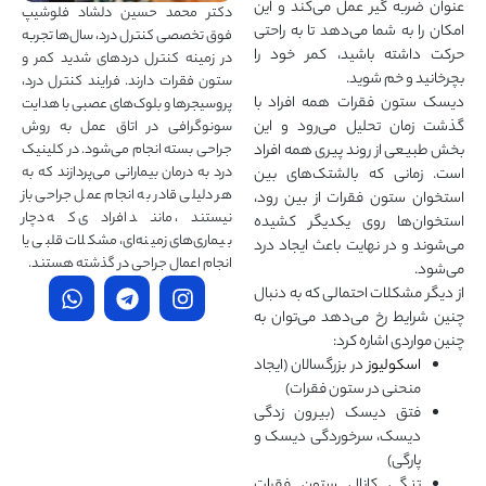
عنوان ضربه گیر عمل می‌کند و این
دکتر محمد حسین دلشاد فلوشیپ
امکان را به شما می‌دهد تا به راحتی
فوق تخصصی کنترل درد، سال‌ها تجربه
حرکت داشته باشید، کمر خود را
در زمینه کنترل دردهای شدید کمر و
بچرخانید و خم شوید.
ستون فقرات دارند. فرایند کنترل درد،
دیسک ستون فقرات همه افراد با
پروسیجرها و بلوک‌های عصبی با هدایت
گذشت زمان تحلیل می‌رود و این
سونوگرافی در اتاق عمل به روش
بخش طبیعی از روند پیری همه افراد
جراحی بسته انجام می‌شود. در کلینیک
درد به درمان‌ بیمارانی می‌پردازند که به
است. زمانی که بالشتک‌های بین
هر دلیلی قادر به انجام عمل جراحی باز
استخوان ستون فقرات از بین رود،
نیستند، مانند افرادی که دچار
استخوان‌ها روی یکدیگر کشیده
بیماری‌های زمینه‌ای، مشکلات قلبی یا
می‌شوند و در نهایت باعث ایجاد درد
انجام اعمال جراحی در گذشته هستند.
می‌شود.
از دیگر مشکلات احتمالی که به دنبال
چنین شرایط رخ می‌دهد می‌توان به
چنین مواردی اشاره کرد:
اسکولیوز
در بزرگسالان (ایجاد
منحنی در ستون فقرات)
فتق دیسک (بیرون زدگی
دیسک، سرخوردگی دیسک و
پارگی)
تنگی کانال ستون فقرات