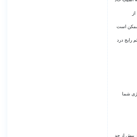
از
 ممکن است
 رایج درد
رژی شما
 بیش از حد