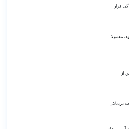
گی قرار
. معمولا
س از
ت دردناکی
ه آسیب حاد