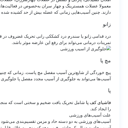
معمولا عضلات همسترینگ و چهار سران به‌خصوص در فعالیت‌های 
دارند. چنین آسیب‌هایی زمانی که عضله بیش از حد کشیده شده و
زانو
درد قدامی زانو یا سندرم درد کشککی رانی تحریک غضروف در ق
تمرینات درمانی می‌تواند برای رفع این عارضه موثر باشد.
مچ پا
پیچ خوردگی از شایع‌ترین آسیب مفصل مچ پاست. زمانی که چنین
آسیب‌ها می‌تواند به جلوگیری از آسیب مجدد مفصل پا جلوگیری ک
پا
فاشیای کف پا
شامل تحریک بافت ضخیم و سختی است که منجر به 
را ایجاد کند.
علت آسیب‌های ورزشی
آسیب‌های ورزشی به دو دسته حاد و مزمن تقسیم‌بندی می‌شود و م
آسیب حاد به دنبال یک حادثه رخ می‌دهد که منجر به علائم قابل 