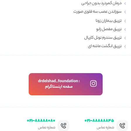
درمان کمردرد بدون جراحی
سوزاندن عصب سه قلوی صورت
تزریق بیماران زونا
تزریق مفصل زانو
تزریق سندرم تونل کارپال
تزریق انگشت ماشه‌ ای
drdelshad_foundation :
صفحه اینستاگرام
۰۲۱-۸۸۸۸۸۰۸۰
۰۲۱-۸۸۸۸۸۸۴۵
شماره تماس
شماره تماس