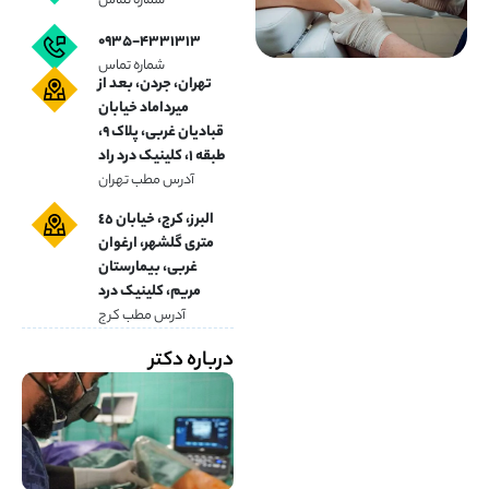
شماره تماس
۰۹۳۵-۴۳۳۱۳۱۳
شماره تماس
تهران، جردن، بعد از
میرداماد خیابان
قبادیان غربی، پلاک ۹،
طبقه ۱، کلینیک درد راد
آدرس مطب تهران
البرز، کرج، خیابان ٤٥
متری گلشهر، ارغوان
غربی، بیمارستان
مریم، کلینیک درد
آدرس مطب کرج
درباره دکتر