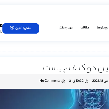
ویدئوها
مقالات
درباره دکتر
مشاوره آنلاین
EN
بین دو کتف چیست
می 18, 2021
10:32 ق.ظ
No Comments