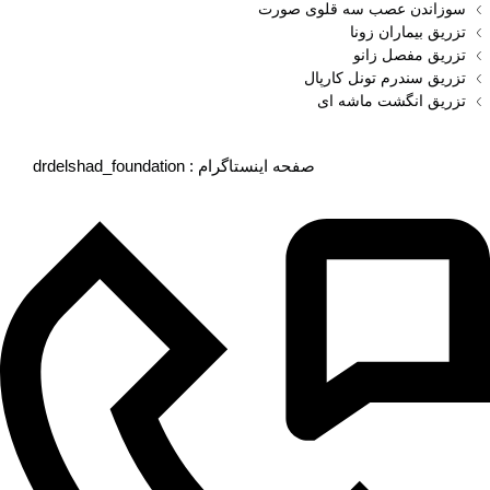
سوزاندن عصب سه قلوی صورت
تزریق بیماران زونا
تزریق مفصل زانو
تزریق سندرم تونل کارپال
تزریق انگشت ماشه‌ ای
drdelshad_foundation : صفحه اینستاگرام