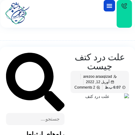
EN
علت درد کتف
چیست
arezoo araaqizad
آوریل 12, 2022
6:07 ب.ظ
2 Comments
راه‌های ارتباط