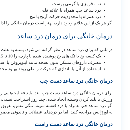
تب، قرمزی یا گرمی پوست
درد ساعد چپ همراه با علائم قلبی
درد همراه با محدودیت حرکت آرنج یا مچ
اگر هر یک از این علائم وجود دارد، بهتر است درمان خانگی را ا
درمان خانگی برای درمان درد ساعد
درمانی که برای درد ساعد در نظر گرفته می‌شود، بسته به علت آ
یک کیسه یخ یا تکه‌های یخ پوشیده شده با پارچه را 10 تا 15 دقیقه در ناحیه آسیب‌دیده قرار دهید تا به کاهش تورم کمک کند.
مصرف داروهای مسکن بدون نسخه مانند ایبوپروفن یا استامی
استفاده از آتل یا بانداژی که حرکت را طی روند بهبود محد
درمان خانگی درد ساعد دست چپ
برای درمان خانگی درد ساعد دست چپ ابتدا باید فعالیت‌هایی را ک
ورزش یا بلند کردن وسیله ایجاد شده، چند روز استراحت نسبی،
اگر درد ساعد چپ همراه با درد قفسه سینه، تنگی نفس، تعریق سر
به اورژانس مراجعه کنید. اما در دردهای عضلانی و تاندونی معم
درمان خانگی درد ساعد دست راست