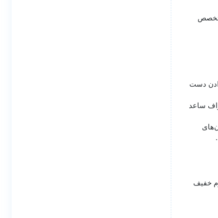
متخصص
دادن دست
راف ساعد
‌های
رم خفیف