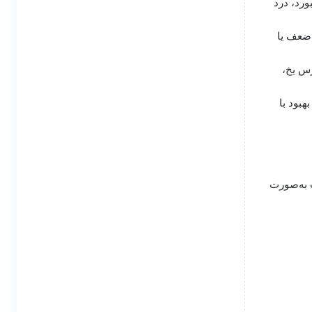
ورد، درد
 ضعف یا
رس یخ،
هبود با
 به‌صورت