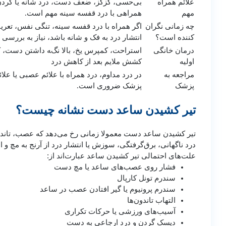
علائم همراه
بی‌حسی، گزگز، ضعف دست، درد شانه یا گردن
مهم
همراهی با درد قفسه سینه مهم است.
چه زمانی نگران‌
اگر همراه با درد قفسه سینه، تنگی نفس، تعریق
کننده است؟
انتشار درد به فک و شانه باشد، نیاز به بررسی 
درمان خانگی
استراحت، کمپرس یخ، بالا نگه داشتن دست، 
اولیه
کشش ملایم بعد از کاهش درد
مراجعه به
در درد مداوم، درد همراه با علائم عصبی یا علائ
پزشک
پزشک ضروری است.
تیر کشیدن ساعد دست نشانه چیست؟
تیر کشیدن ساعد دست معمولا زمانی رخ می‌دهد که عصب، تاندو
درد ناگهانی، برق‌گرفتگی، سوزش یا انتشار درد از آرنج به مچ 
علت‌های احتمالی تیر کشیدن ساعد عبارت‌اند از:
فشار روی عصب‌های ساعد یا مچ دست
سندرم تونل کارپال
سندرم پرونیوم یا گیر افتادن عصب در ساعد
التهاب تاندون‌ها
آسیب‌های ورزشی یا حرکات تکراری
دیسک گردن و درد ارجاعی به دست