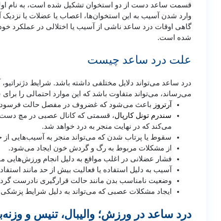
قسمت ساعد دست از دو استخوان تشکیل شده است، به نام اولنا 
وارد شدن آسیب به این استخوان‌ها، اعصاب یا عضلات یا نزدیک آن
گاهی اوقات درد ساعد ناشی از آسیب یا اختلالی در عملکرد خ
شده است.
علت درد ساعد چیست
درد ساعد می‌تواند دلایل مختلفی داشته باشد. شرایط دژنراتیو،
می‌رساند، می‌تواند متفاوت باشد که این موارد احتمالی را برای 
آرتروز
باعث می‌شود که غضروف در مفصل حالت فرسودگی پید
سندرم تونل کارپال
، قسمتی که کانال عصبی در مچ دست ش
می‌کند که در نهایت منجر به درد خواهد شد.
سقوط یا پرتاب شدن که می‌تواند منجر به آسیب‌هایی از
از مشکلات مربوط به رگ و گردش خون ایجاد می‌شود.
فشار عضلانی در اغلب مواقع به دلیل انجام ورزش‌هایی ما
آسیب به دلیل استفاده یا فعالیت بیش از حد مانند استفاده
وضعیت نامناسب بدن مانند حالت قرارگیری نادرست گردن 
ایجاد مشکلات عصبی که می‌تواند به دلیل شرایط پزشکی مانن
درد ساعد در ورزش؛ والیبال، تنیس و وزنه‌ب