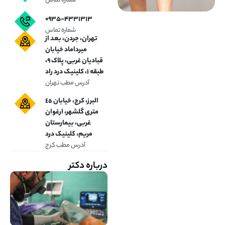
شماره تماس
۰۹۳۵-۴۳۳۱۳۱۳
شماره تماس
تهران، جردن، بعد از
میرداماد خیابان
قبادیان غربی، پلاک ۹،
طبقه ۱، کلینیک درد راد
آدرس مطب تهران
البرز، کرج، خیابان ٤٥
متری گلشهر، ارغوان
غربی، بیمارستان
مریم، کلینیک درد
آدرس مطب کرج
درباره دکتر