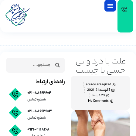
EN
علت پا درد و بی
حسی پا چیست
راه‌های ارتباط
arezoo araaqizad
آگوست 31, 2021
۰۲۱-۸۸۶۶۲۶۰۴
1:23 ب.ظ
شماره تماس
No Comments
۰۲۱-۸۸۶۶۲۶۰۳
شماره تماس
۰۹۲۱-۲۱۶۸۱۶۸