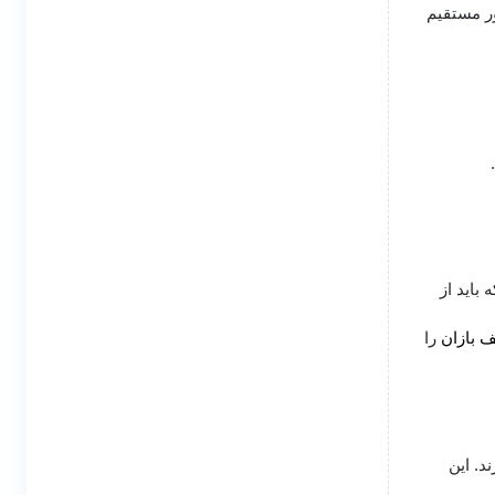
ور مستقیم
.
باید از
ف بازان
را
د. این