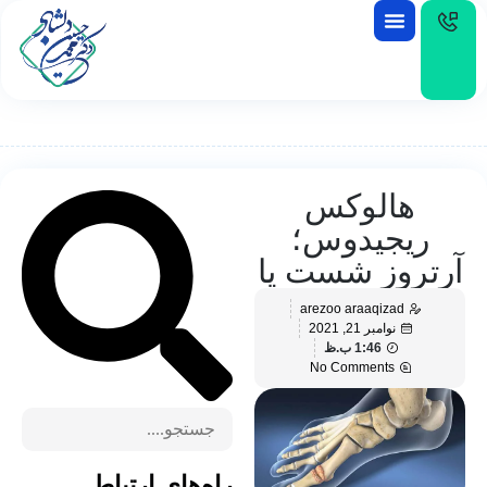
EN
هالوکس
ریجیدوس؛
آرتروز شست پا
arezoo araaqizad
نوامبر 21, 2021
1:46 ب.ظ
No Comments
راه‌های ارتباط