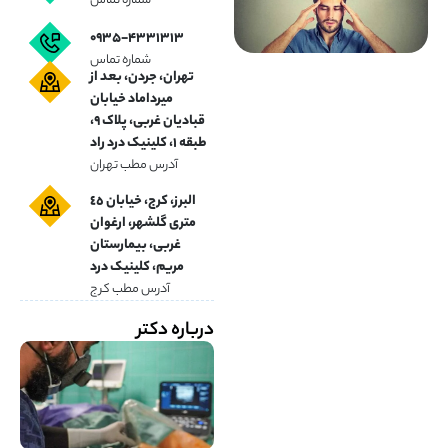
شماره تماس
۰۹۳۵-۴۳۳۱۳۱۳
شماره تماس
تهران، جردن، بعد از
میرداماد خیابان
قبادیان غربی، پلاک ۹،
طبقه ۱، کلینیک درد راد
آدرس مطب تهران
البرز، کرج، خیابان ٤٥
متری گلشهر، ارغوان
غربی، بیمارستان
مریم، کلینیک درد
آدرس مطب کرج
درباره دکتر