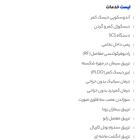
لیست
خدمات
آندوسکوپی دیسک کمر
دیسکوژل کمر و گردن
دستگاه SCS
پمپ داخل نخاعی
رادیوفرکوئنسی مفاصل (RF)
تزریق سیمان در مهره شکسته
لیزر دیسک کمر (PLDD)
درمان سیاتیک بدون جراحی
درمان کمردرد بدون جراحی
سوزاندن عصب سه قلوی صورت
تزریق بیماران زونا
تزریق مفصل زانو
تزریق سندرم تونل کارپال
تزریق انگشت ماشه‌ ای