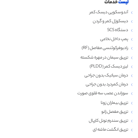
لیست
خدمات
آندوسکوپی دیسک کمر
دیسکوژل کمر و گردن
دستگاه SCS
پمپ داخل نخاعی
رادیوفرکوئنسی مفاصل (RF)
تزریق سیمان در مهره شکسته
لیزر دیسک کمر (PLDD)
درمان سیاتیک بدون جراحی
درمان کمردرد بدون جراحی
سوزاندن عصب سه قلوی صورت
تزریق بیماران زونا
تزریق مفصل زانو
تزریق سندرم تونل کارپال
تزریق انگشت ماشه‌ ای