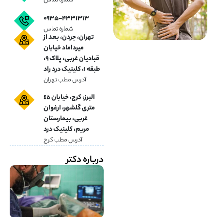
شماره تماس
۰۹۳۵-۴۳۳۱۳۱۳
شماره تماس
تهران، جردن، بعد از
میرداماد خیابان
قبادیان غربی، پلاک ۹،
طبقه ۱، کلینیک درد راد
آدرس مطب تهران
البرز، کرج، خیابان ٤٥
متری گلشهر، ارغوان
غربی، بیمارستان
مریم، کلینیک درد
آدرس مطب کرج
درباره دکتر